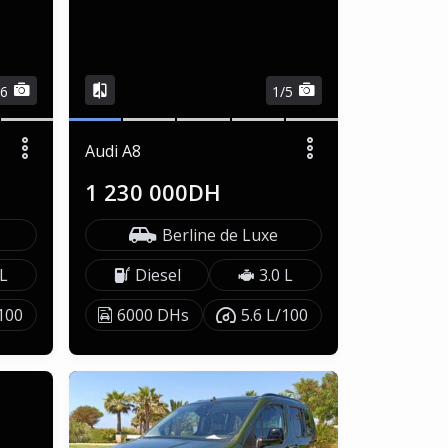
/6
1/5
Audi A8
1 230 000DH
Berline de Luxe
 L
Diesel
3.0 L
/100
6000 DHs
5.6 L/100