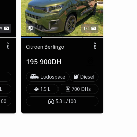
/5
1/4
Citroën Berlingo
195 900DH
Ludospace
Diesel
 L
1.5 L
700 DHs
100
5.3 L/100