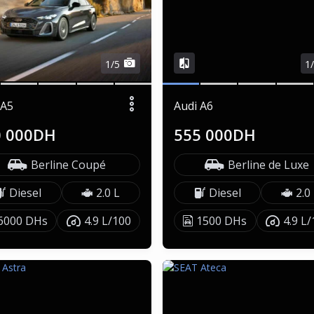
1/5
1
 A5
Audi A6
0 000DH
555 000DH
Berline Coupé
Berline de Luxe
Diesel
2.0 L
Diesel
2.0
6000 DHs
4.9 L/100
1500 DHs
4.9 L