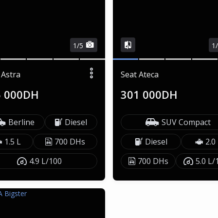
1/5
1
 Astra
Seat Ateca
5 000DH
301 000DH
Berline
Diesel
SUV Compact
1.5 L
700 DHs
Diesel
2.0
4.9 L/100
700 DHs
5.0 L/