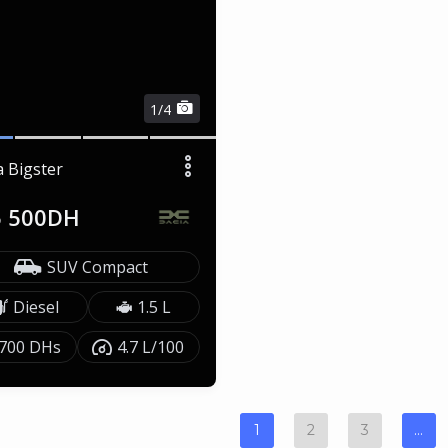
1/4
a Bigster
5 500DH
SUV Compact
Diesel
1.5 L
700 DHs
4.7 L/100
1
2
3
…