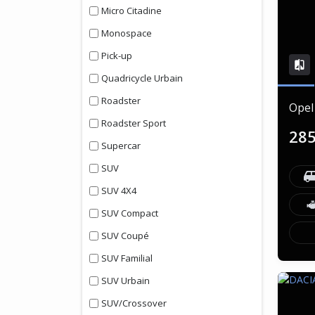
Micro Citadine
Monospace
Pick-up
Quadricycle Urbain
Roadster
Opel
Roadster Sport
28
Supercar
SUV
SUV 4X4
SUV Compact
SUV Coupé
SUV Familial
SUV Urbain
SUV/Crossover