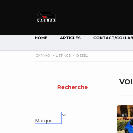
HOME
ARTICLES
CONTACT/COLLA
CARMAX
>
LISTINGS
>
DIESEL
VO
Recherche
Marque