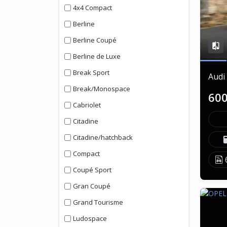
4x4 Compact
Berline
Berline Coupé
Berline de Luxe
Break Sport
Audi
Break/Monospace
60
Cabriolet
Citadine
Citadine/hatchback
Compact
Coupé Sport
Gran Coupé
Grand Tourisme
Ludospace