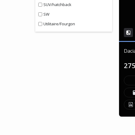
SUV/hatchback
SW
Utilitaire/Fourgon
Daci
27