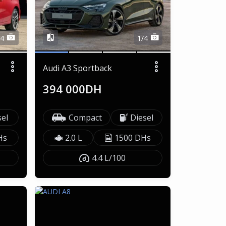
/4
1/4
Audi A3 Sportback
394 000DH
sel
Compact
Diesel
Hs
2.0 L
1500 DHs
4.4 L/100