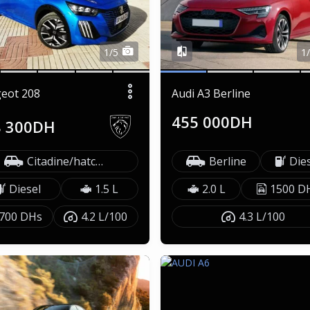
1/5
1
eot 208
Audi A3 Berline
455 000DH
8 300DH
Citadine/hatchback
Berline
Die
Diesel
1.5 L
2.0 L
1500 D
700 DHs
4.2 L/100
4.3 L/100