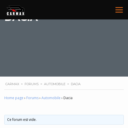
DACIA
CARMAX
>
FORUMS
>
AUTOMOBILE
>
DACIA
Home page
›
Forums
›
Automobile
›
Dacia
Ce forum est vide.