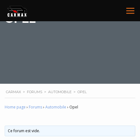
OPEL
CARMAX
>
FORUMS
>
AUTOMOBILE
>
OPEL
Home page
›
Forums
›
Automobile
›
Opel
Ce forum est vide.