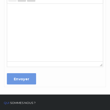
Envoyer
QUI
SOMMES NOUS ?