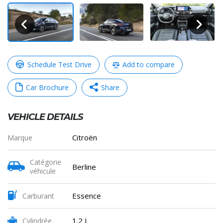
Schedule Test Drive
Add to compare
Car Brochure
Share
VEHICLE DETAILS
WhatsApp
Messenger
Telegram
Copy
Citroën
Marque
Link
Catégorie
Berline
véhicule
Partager
Essence
Carburant
1.2 L
Cylindrée