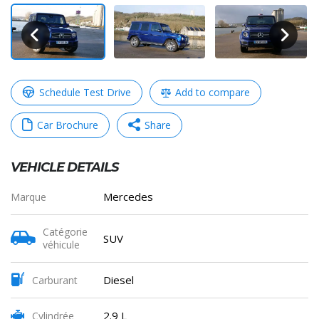
Schedule Test Drive
Add to compare
Car Brochure
Share
VEHICLE DETAILS
WhatsApp
Messenger
Telegram
Copy
Mercedes
Marque
Link
Catégorie
SUV
véhicule
Partager
Diesel
Carburant
2.9 L
Cylindrée