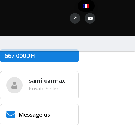
667 000DH
sami carmax
Private Seller
Message us