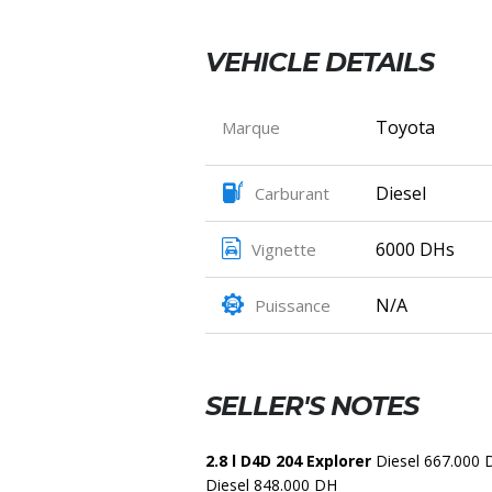
WhatsApp
Messenger
VEHICLE DETAILS
Telegram
Copy
Toyota
Marque
Link
Diesel
Carburant
Partager
6000 DHs
Vignette
N/A
Puissance
SELLER'S NOTES
2.8 l D4D 204 Explorer
Diesel 667.000
Diesel 848.000 DH