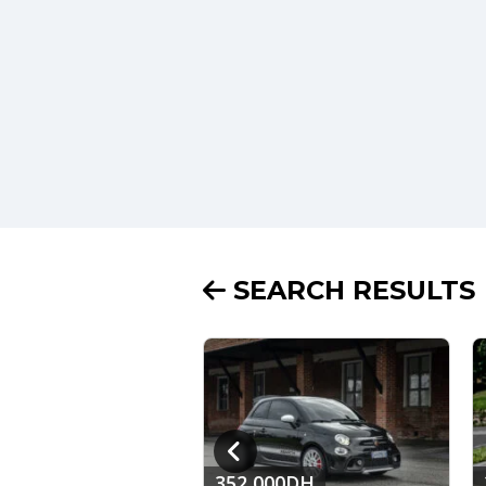
SEARCH RESULTS
 000DH
352 000DH