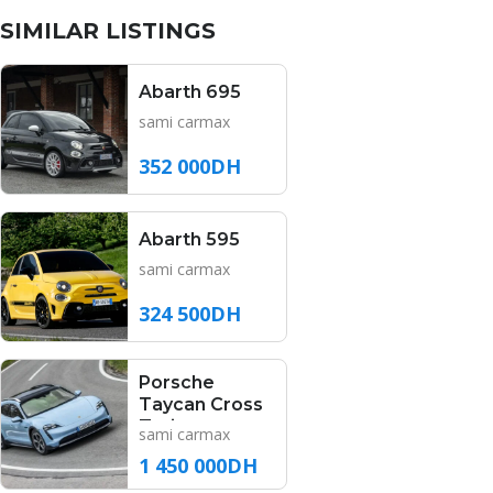
SIMILAR LISTINGS
Abarth 695
sami carmax
352 000DH
Abarth 595
sami carmax
324 500DH
Porsche
Taycan Cross
Turismo
sami carmax
1 450 000DH