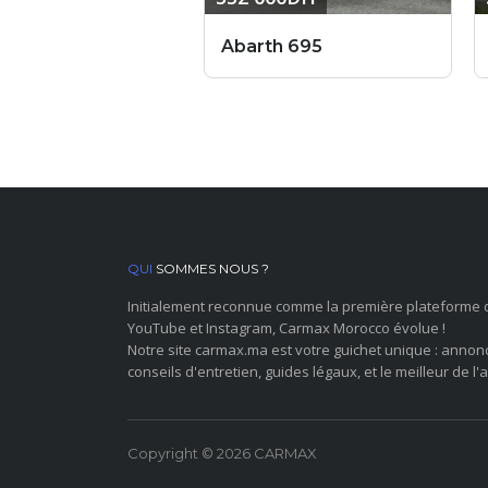
he 911 Cabriolet
Abarth 695
QUI
SOMMES NOUS ?
Initialement reconnue comme la première plateforme 
YouTube et Instagram, Carmax Morocco évolue !
Notre site carmax.ma est votre guichet unique : annon
conseils d'entretien, guides légaux, et le meilleur de l'a
Copyright © 2026 CARMAX