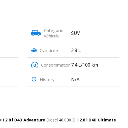
Catégorie
SUV
véhicule
2.8 L
Cylindrée
7.4 L/100 km
Consommation
N/A
History
 DH
2.8 l D4D Adventure
Diesel 48.000 DH
2.8 l D4D Ultimate