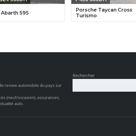
Porsche Taycan Cross
Abarth 595
Turismo
Rechercher
de review automobile du pays sur
ces (neuf/occasion), assurances,
ctualité auto.