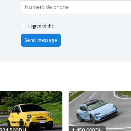
I agree to the
Send message
324 500DH
1 450 000DH