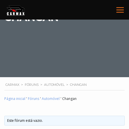
CHANGAN
CARMAX
>
FÓRUNS
>
AUTOMÓVEL
>
CHANGAN
Página inicial
'
Fóruns
'
Automóvel
'
Changan
Este fórum está vazio.