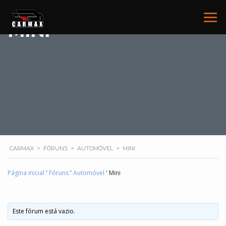
MINI
CARMAX
>
FÓRUNS
>
AUTOMÓVEL
>
MINI
Página inicial
'
Fóruns
'
Automóvel
'
Mini
Este fórum está vazio.