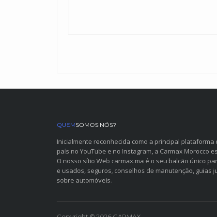
QUEM
SOMOS NÓS?
Inicialmente reconhecida como a principal plataforma
país no YouTube e no Instagram, a Carmax Morocco est
O nosso sítio Web carmax.ma é o seu balcão único p
e usados, seguros, conselhos de manutenção, guias jur
sobre automóveis.
Copyright © 2026 CARMAX