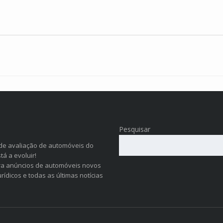
Pesquisar
 de avaliação de automóveis do
á a evoluir!
ara anúncios de automóveis novos
ídicos e todas as últimas notícias