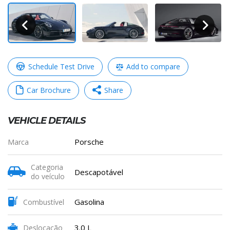
Schedule Test Drive
Add to compare
Car Brochure
Share
VEHICLE DETAILS
WhatsApp
Messenger
Telegram
Copy
Porsche
Marca
Link
Categoria
Descapotável
do veículo
Share
Gasolina
Combustível
3.0 L
Deslocação