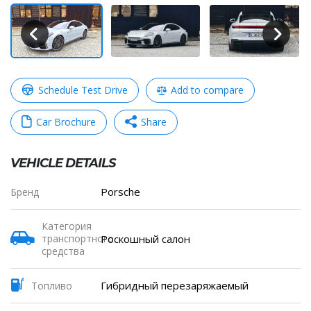
Schedule Test Drive
Add to compare
Car Brochure
Share
VEHICLE DETAILS
WhatsApp
Messenger
Telegram
Copy
Porsche
Бренд
Link
Категория
Роскошный салон
транспортного
Отправить
средства
Гибридный перезаряжаемый
Топливо