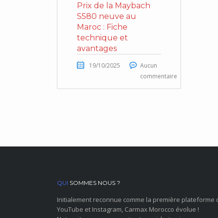
Prix de la Maybach
S580 neuve au
Maroc : Fiche
technique et
avantages
19/10/2025
Aucun
commentaire
QUI
SOMMES NOUS ?
Initialement reconnue comme la première plateforme 
YouTube et Instagram, Carmax Morocco évolue !