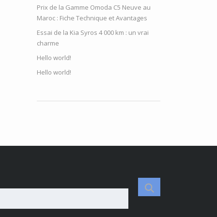
Prix de la Gamme Omoda C5 Neuve au
Maroc : Fiche Technique et Avantages
Essai de la Kia Syros 4 000 km : un vrai
charme
Hello world!
Hello world!