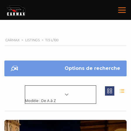
CARMAX
>
LISTINGS
>
11.5 L/100
Options de recherche
Modèle : De A à Z