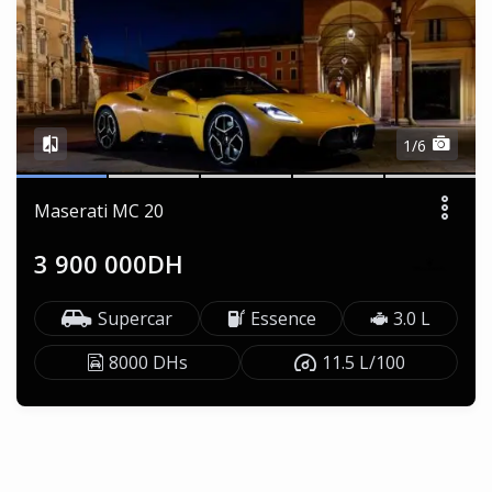
1/6
Maserati MC 20
3 900 000DH
Supercar
Essence
3.0 L
8000 DHs
11.5 L/100