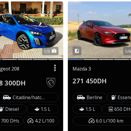
1/5
1/
geot 208
Mazda 3
271 450DH
8 300DH
Citadine/hatchback
Berline
Essen
Diesel
1.5 L
1.5 L
650 DH
700 DHs
4.2 L/100
6.0 L/100 km