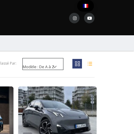
lassé Par:
Modèle : De A à Z