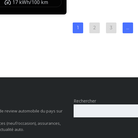
17 kWh/100 km
1
2
3
…
Rechercher
de review automobile du pays sur
ces (neuf/occasion), assurances,
ctualité auto.