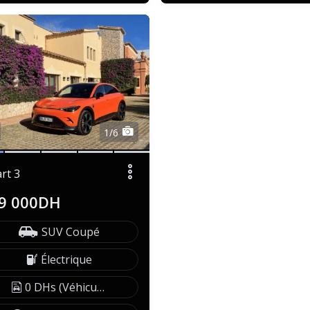
1/6
rt 3
9 000DH
SUV Coupé
Électrique
0 DHs (Véhicule exonéré)