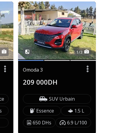
6
1/3
Omoda 3
209 000DH
ce
SUV Urbain
s
Essence
1.5 L
650 DHs
6.9 L/100