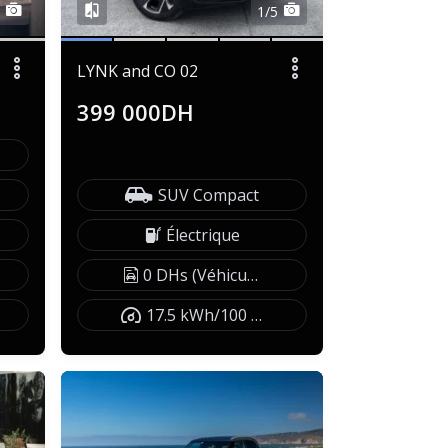
5
1/5
LYNK and CO 02
399 000DH
SUV Compact
Électrique
0 DHs (Véhicule exonéré)
17.5 kWh/100 km