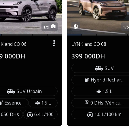
1/5
1/
K and CO 06
LYNK and CO 08
9 000DH
399 000DH
SUV
Hybrid Rechargeable
SUV Urbain
1.5 L
Essence
1.5 L
0 DHs (Véhicule exonéré)
650 DHs
6.4 L/100
1.0 L/100 km