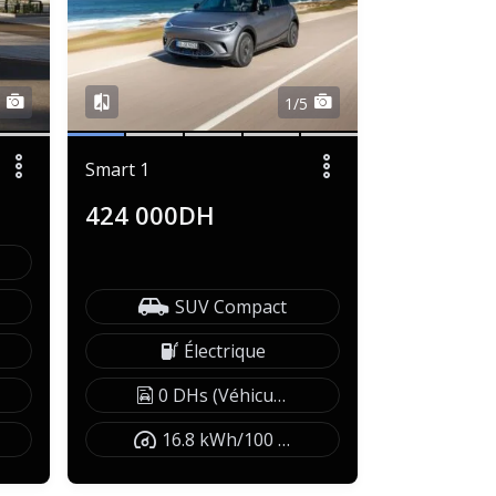
5
1/5
Smart 1
424 000DH
SUV Compact
Électrique
0 DHs (Véhicule exonéré)
16.8 kWh/100 km