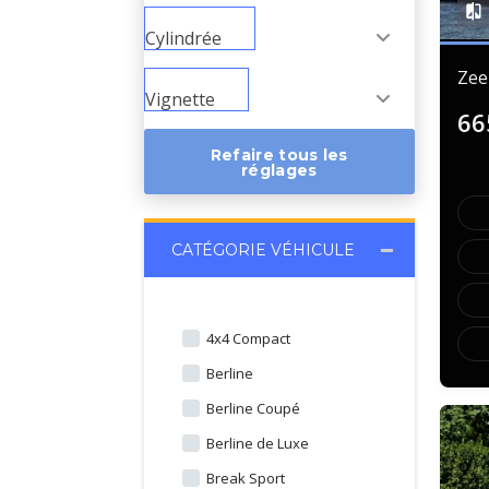
Cylindrée
Zee
Vignette
66
Refaire tous les
réglages
CATÉGORIE VÉHICULE
4x4 Compact
Berline
Berline Coupé
Berline de Luxe
Break Sport