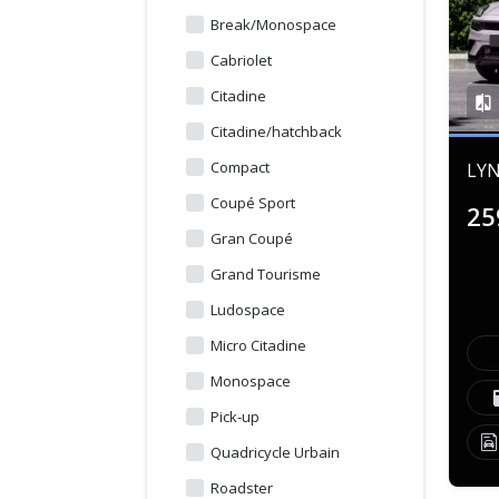
Break/Monospace
Cabriolet
Citadine
Citadine/hatchback
Compact
LYN
Coupé Sport
25
Gran Coupé
Grand Tourisme
Ludospace
Micro Citadine
Monospace
Pick-up
Quadricycle Urbain
Roadster