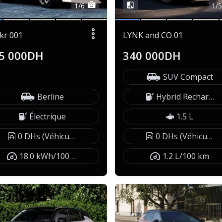
1/6
1/
kr 001
LYNK and CO 01
5 000DH
340 000DH
SUV Compact
Berline
Hybrid Rechargeable
Électrique
1.5 L
0 DHs (Véhicule exonéré)
0 DHs (Véhicule exonéré)
18.0 kWh/100 km
1.2 L/100 km