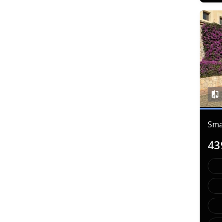
Sma
43