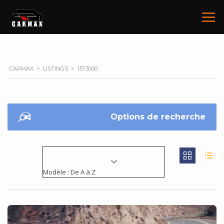
CARMAX
>
LISTINGS
>
1573000
Options de recherche
Modèle : De A à Z