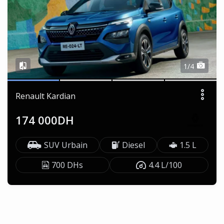
1/4
Renault Kardian
174 000DH
SUV Urbain
Diesel
1.5 L
700 DHs
4.4 L/100