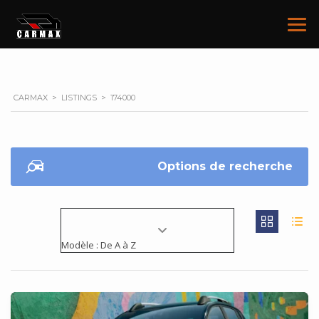
CARMAX
>
LISTINGS
>
174000
Options de recherche
Modèle : De A à Z