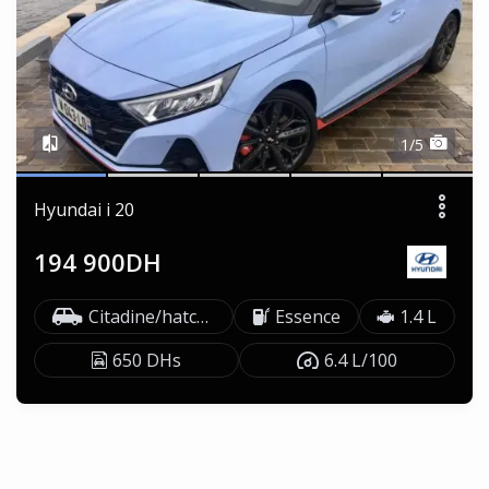
1/5
Hyundai i 20
194 900DH
Citadine/hatchback
Essence
1.4 L
650 DHs
6.4 L/100