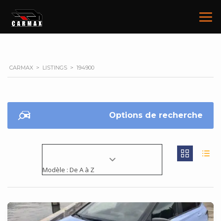
CARMAX
>
LISTINGS
>
194900
Options de recherche
Modèle : De A à Z