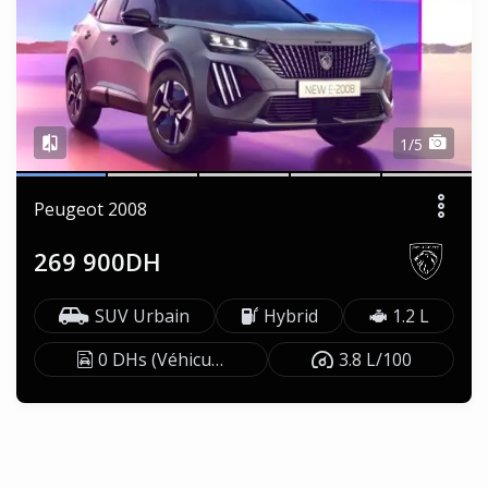
1/5
Peugeot 2008
269 900DH
SUV Urbain
Hybrid
1.2 L
0 DHs (Véhicule exonéré)
3.8 L/100