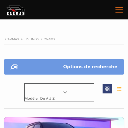
CARMAX
>
LISTINGS
>
269900
Options de recherche
Modèle : De A à Z