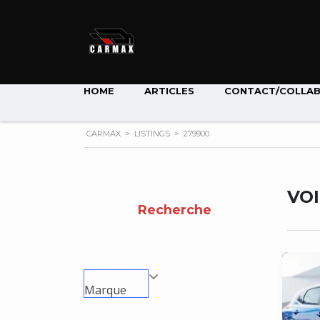
HOME
ARTICLES
CONTACT/COLLA
CARMAX
>
LISTINGS
>
279900
VO
Recherche
Marque