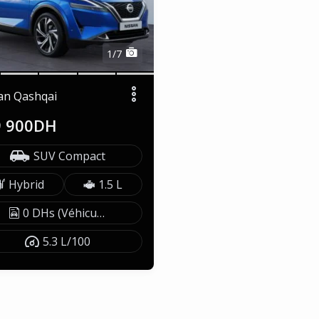
1/7
an Qashqai
9 900DH
SUV Compact
Hybrid
1.5 L
0 DHs (Véhicule exonéré)
5.3 L/100