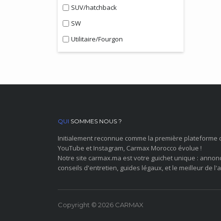
SUV/hatchback
SW
Utilitaire/Fourgon
QUI
SOMMES NOUS ?
Initialement reconnue comme la première plateforme 
YouTube et Instagram, Carmax Morocco évolue !
Notre site carmax.ma est votre guichet unique : annon
conseils d'entretien, guides légaux, et le meilleur de l'a
Copyright © 2026 CARMAX