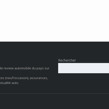
Rechercher
de review automobile du pays sur
ces (neuf/occasion), assurances,
ctualité auto.