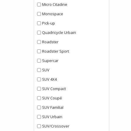
Micro Citadine
Monospace
Pick-up
Quadricycle Urbain
Roadster
Roadster Sport
Supercar
SUV
SUV 4X4
SUV Compact
SUV Coupé
SUV Familial
SUV Urbain
SUV/Crossover