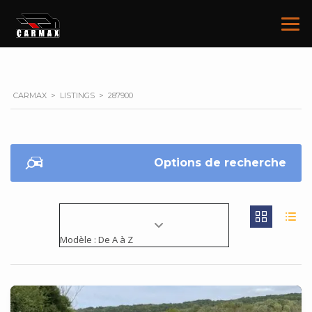
CARMAX
>
LISTINGS
>
287900
Options de recherche
Modèle : De A à Z