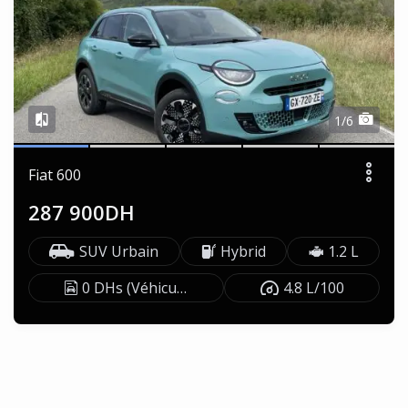
1/6
Fiat 600
287 900DH
SUV Urbain
Hybrid
1.2 L
0 DHs (Véhicule exonéré)
4.8 L/100