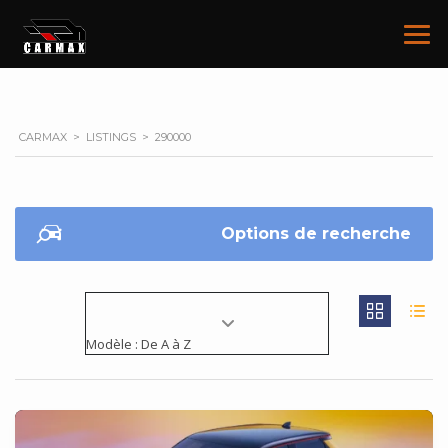
CARMAX
>
LISTINGS
>
290000
Options de recherche
Modèle : De A à Z