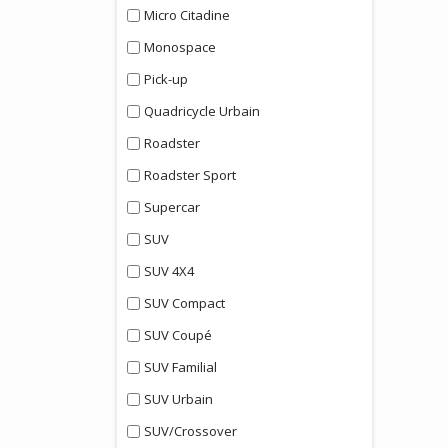
Micro Citadine
Monospace
Pick-up
Quadricycle Urbain
Roadster
Roadster Sport
Supercar
SUV
SUV 4X4
SUV Compact
SUV Coupé
SUV Familial
SUV Urbain
SUV/Crossover