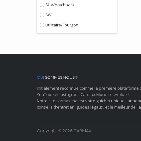
SUV/hatchback
SW
Utilitaire/Fourgon
QUI
SOMMES NOUS ?
Initialement reconnue comme la première plateforme 
YouTube et Instagram, Carmax Morocco évolue !
Notre site carmax.ma est votre guichet unique : annon
conseils d'entretien, guides légaux, et le meilleur de l'a
Copyright © 2026 CARMAX