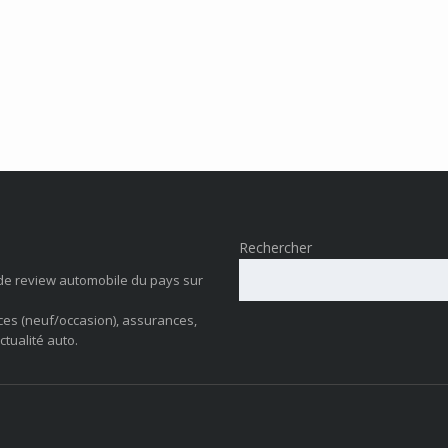
Rechercher
de review automobile du pays sur
ces (neuf/occasion), assurances,
ctualité auto.