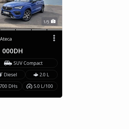
1/5
 Ateca
1 000DH
SUV Compact
Diesel
2.0 L
700 DHs
5.0 L/100