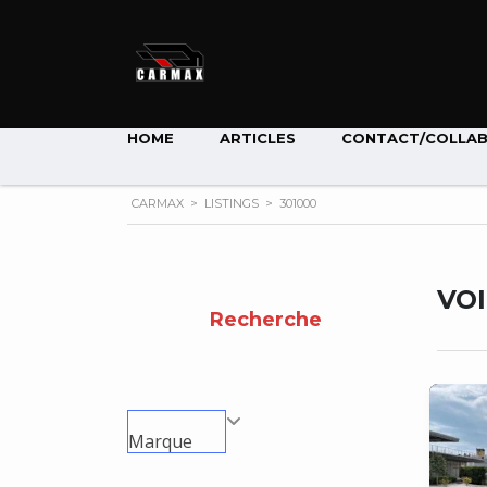
HOME
ARTICLES
CONTACT/COLLA
CARMAX
>
LISTINGS
>
301000
VO
Recherche
Marque