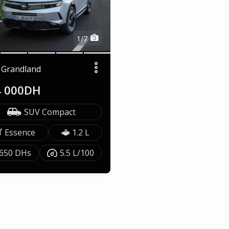
1/7
 Grandland
4 000DH
SUV Compact
Essence
1.2 L
650 DHs
5.5 L/100