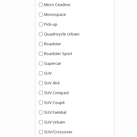
Micro Citadine
Monospace
Pick-up
Quadricycle Urbain
Roadster
Roadster Sport
Supercar
SUV
SUV 4X4
SUV Compact
SUV Coupé
SUV Familial
SUV Urbain
SUV/Crossover