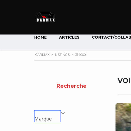
HOME
ARTICLES
CONTACT/COLLA
CARMAX
>
LISTINGS
>
314000
VO
Recherche
Marque