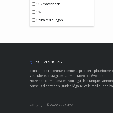
SUV/hatchback
SW
Utilitaire/Fourgon
QUI
SOMMES NOUS ?
Initialement reconnue comme la première plateforme 
YouTube et Instagram, Carmax Morocco évolue !
Notre site carmax.ma est votre guichet unique : annon
conseils d'entretien, guides légaux, et le meilleur de l'a
Copyright © 2026 CARMAX