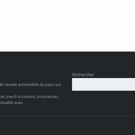
Rechercher
de review automobile du pays sur
ces (neuf/occasion), assurances,
ctualité auto.