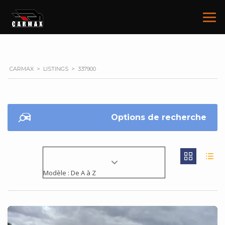
CARMAX
>
LISTINGS
>
337900
Options de recherche
Modèle : De A à Z