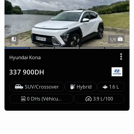
1/5
Hyundai Kona
337 900DH
SUV/Crossover
Hybrid
1.6 L
0 DHs (Véhicule exonéré)
3.9 L/100