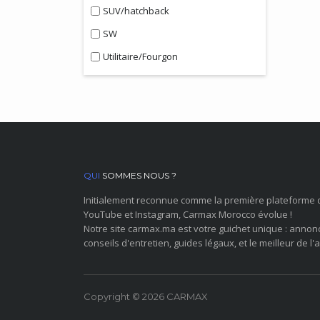
SUV/hatchback
SW
Utilitaire/Fourgon
QUI
SOMMES NOUS ?
Initialement reconnue comme la première plateforme 
YouTube et Instagram, Carmax Morocco évolue !
Notre site carmax.ma est votre guichet unique : annon
conseils d'entretien, guides légaux, et le meilleur de l'a
Copyright © 2026 CARMAX