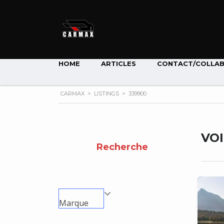
HOME
ARTICLES
CONTACT/COLLA
CARMAX
>
LISTINGS
>
339900
VO
Recherche
Marque