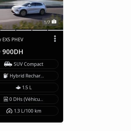
1/7
y EX5 PHEV
9 900DH
SUV Compact
Hybrid Rechargeable
1.5 L
0 DHs (Véhicule exonéré)
1.3 L/100 km