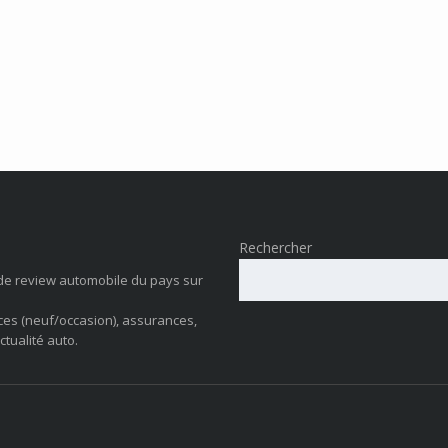
Rechercher
de review automobile du pays sur
ces (neuf/occasion), assurances,
ctualité auto.