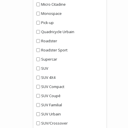
Micro Citadine
Monospace
Pick-up
Quadricycle Urbain
Roadster
Roadster Sport
Supercar
SUV
SUV 4X4
SUV Compact
SUV Coupé
SUV Familial
SUV Urbain
SUV/Crossover