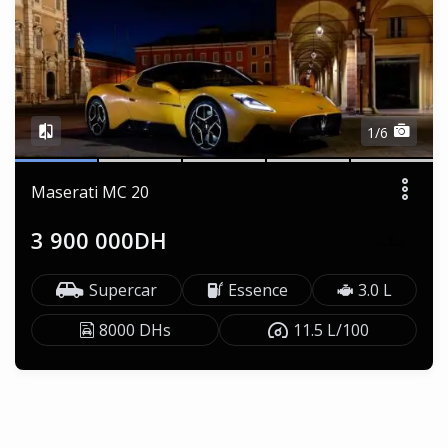
1/6
Maserati MC 20
3 900 000DH
Supercar
Essence
3.0 L
8000 DHs
11.5 L/100