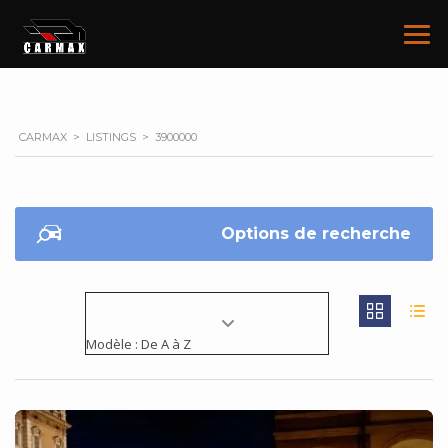
CARMAX
>
LISTINGS
>
3900000
Options de recherche
Modèle : De A à Z