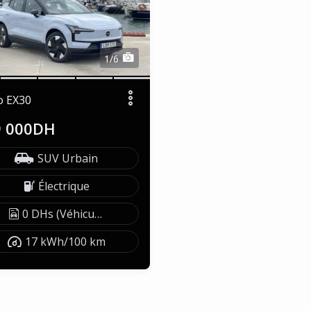
1/6
o EX30
9 000DH
SUV Urbain
Électrique
0 DHs (Véhicule exonéré)
17 kWh/100 km