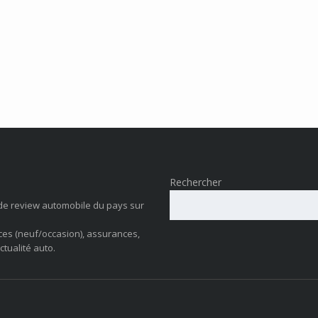
Rechercher
de review automobile du pays sur
ces (neuf/occasion), assurances,
ctualité auto.