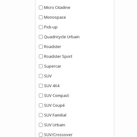
Micro Citadine
Monospace
Pick-up
Quadricycle Urbain
Roadster
Roadster Sport
Supercar
SUV
SUV 4X4
SUV Compact
SUV Coupé
SUV Familial
SUV Urbain
SUV/Crossover