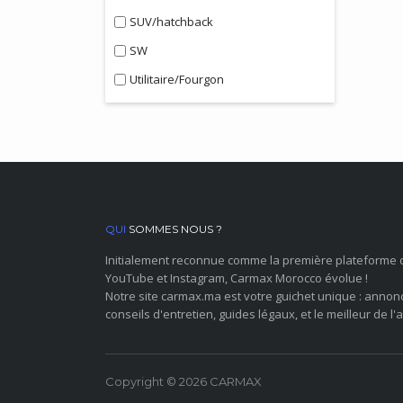
SUV/hatchback
SW
Utilitaire/Fourgon
QUI
SOMMES NOUS ?
Initialement reconnue comme la première plateforme 
YouTube et Instagram, Carmax Morocco évolue !
Notre site carmax.ma est votre guichet unique : annon
conseils d'entretien, guides légaux, et le meilleur de l'a
Copyright © 2026 CARMAX