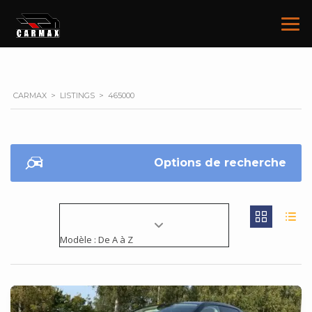
CARMAX
>
LISTINGS
>
465000
Options de recherche
Modèle : De A à Z