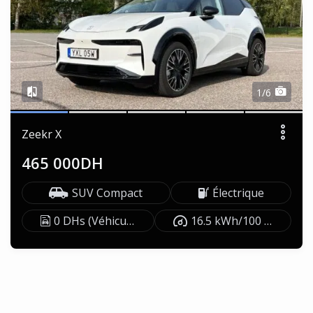
1/6
Zeekr X
465 000DH
SUV Compact
Électrique
0 DHs (Véhicule exonéré)
16.5 kWh/100 km