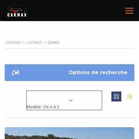
CARMAX
>
LISTINGS
>
629900
Options de recherche
Modèle : De A à Z