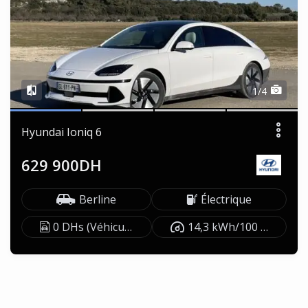
1/4
Hyundai Ioniq 6
629 900DH
Berline
Électrique
0 DHs (Véhicule exonéré)
14,3 kWh/100 km