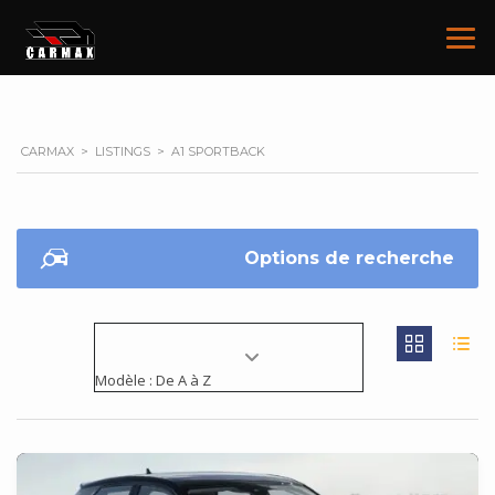
CARMAX
>
LISTINGS
>
A1 SPORTBACK
Options de recherche
Modèle : De A à Z