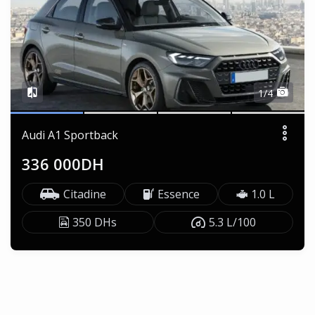
1/4
Audi A1 Sportback
336 000DH
Citadine
Essence
1.0 L
350 DHs
5.3 L/100