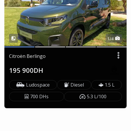
1/4
Citroën Berlingo
195 900DH
Ludospace
Diesel
1.5 L
700 DHs
5.3 L/100