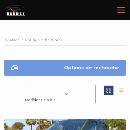
CARMAX
>
LISTINGS
>
BERLINGO
Options de recherche
Modèle : De A à Z