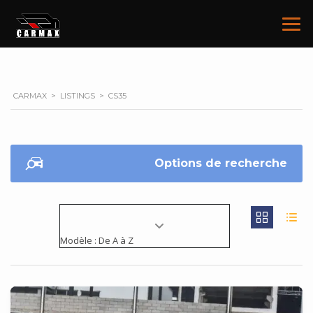
CARMAX
>
LISTINGS
>
CS35
Options de recherche
Modèle : De A à Z