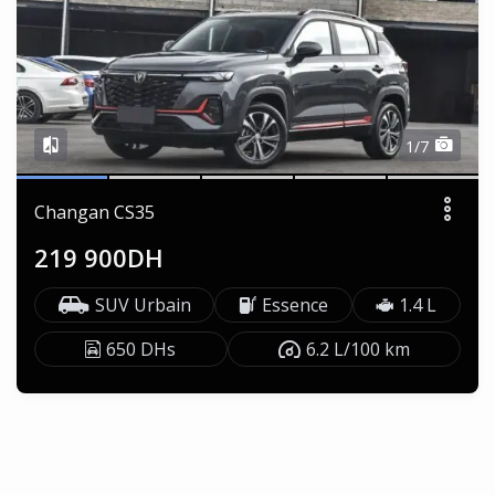
1/7
Changan CS35
219 900DH
SUV Urbain
Essence
1.4 L
650 DHs
6.2 L/100 km