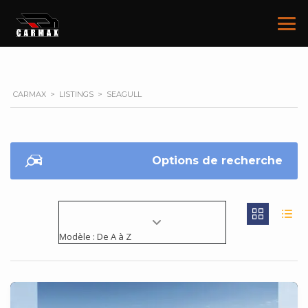
CARMAX
>
LISTINGS
>
SEAGULL
Options de recherche
Modèle : De A à Z