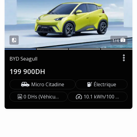
1/4
BYD Seagull
199 900DH
Micro Citadine
Électrique
0 DHs (Véhicule exonéré)
10.1 kWh/100 km