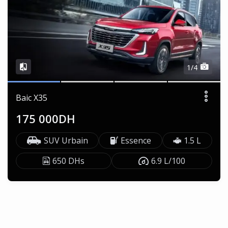
1/4
Baic X35
175 000DH
SUV Urbain
Essence
1.5 L
650 DHs
6.9 L/100