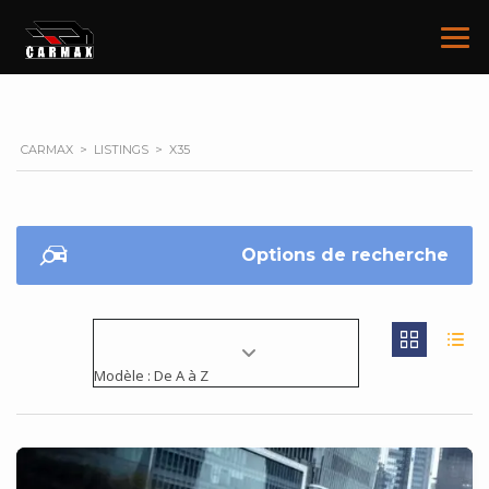
CARMAX
>
LISTINGS
>
X35
Options de recherche
Modèle : De A à Z