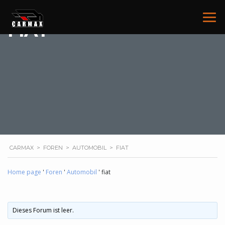
FIAT
CARMAX
>
FOREN
>
AUTOMOBIL
>
FIAT
Home page
'
Foren
'
Automobil
'
fiat
Dieses Forum ist leer.