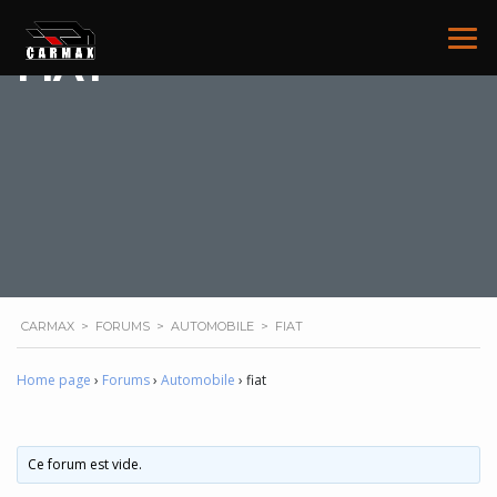
FIAT
CARMAX
>
FORUMS
>
AUTOMOBILE
>
FIAT
Home page
›
Forums
›
Automobile
›
fiat
Ce forum est vide.