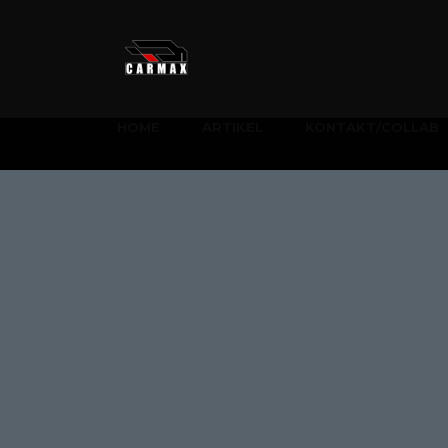
HOME
ARTIKEL
KONTAKT/COLLAB