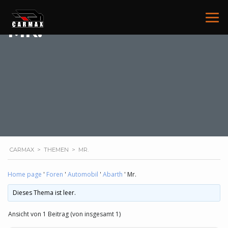
MR.
CARMAX
>
THEMEN
>
MR.
Home page
'
Foren
'
Automobil
'
Abarth
'
Mr.
Dieses Thema ist leer.
Ansicht von 1 Beitrag (von insgesamt 1)