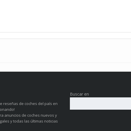
Buscar en
de reseñas de coches del país en
ionando!
ara anuncios de coches nuevos y
ales y todas las últimas noticias