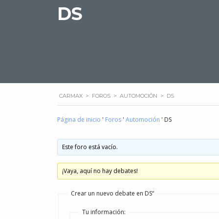
DS
CARMAX
>
FOROS
>
AUTOMOCIÓN
>
DS
Página de inicio
'
Foros
'
Automoción
'
DS
Este foro está vacío.
¡Vaya, aquí no hay debates!
Crear un nuevo debate en DS“
Tu información: