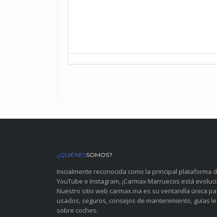
¿QUIÉNES
SOMOS?
Inicialmente reconocida como la principal plataforma 
YouTube e Instagram, ¡Carmax Marruecos está evoluc
Nuestro sitio web carmax.ma es su ventanilla única p
usados, seguros, consejos de mantenimiento, guías leg
sobre coches.