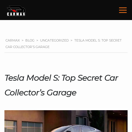
CARMAX
>
BLOG
>
UNCATEGORIZED
>
TESLA MODEL S: TOP SECRET
CAR COLLECTOR’S GARAGE
Tesla Model S: Top Secret Car
Collector’s Garage