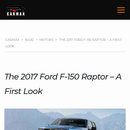
CARMAX
>
BLOG
>
MOTORS
>
THE 2017 FORD F-150 RAPTOR – A FIRST
LOOK
The 2017 Ford F-150 Raptor – A
First Look