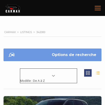
CARMAX
>
LISTINGS
>
342000
Options de recherche
Modèle : De A à Z