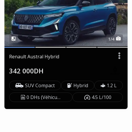
1/4
Renault Austral Hybrid
342 000DH
SUV Compact
Hybrid
1.2 L
0 DHs (Véhicule exonéré)
4.5 L/100