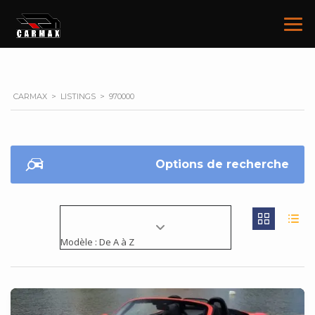
CARMAX
>
LISTINGS
>
970000
Options de recherche
Modèle : De A à Z