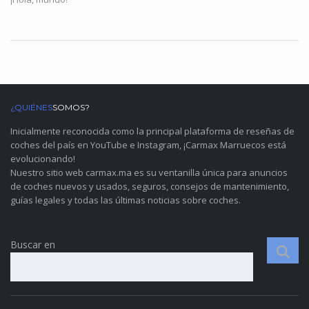
¿QUIÉNES
SOMOS?
Inicialmente reconocida como la principal plataforma de reseñas de
coches del país en YouTube e Instagram, ¡Carmax Marruecos está
evolucionando!
Nuestro sitio web carmax.ma es su ventanilla única para anuncios
de coches nuevos y usados, seguros, consejos de mantenimiento,
guías legales y todas las últimas noticias sobre coches.
Buscar en